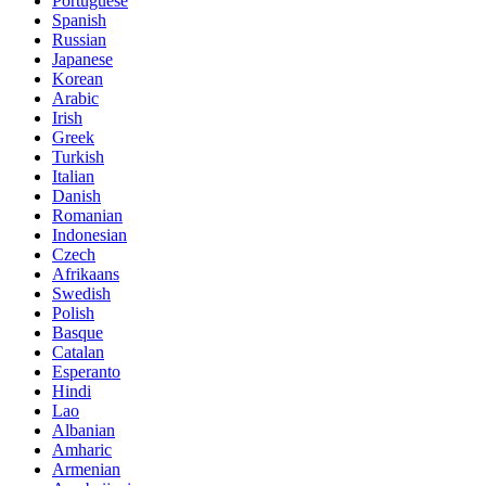
Portuguese
Spanish
Russian
Japanese
Korean
Arabic
Irish
Greek
Turkish
Italian
Danish
Romanian
Indonesian
Czech
Afrikaans
Swedish
Polish
Basque
Catalan
Esperanto
Hindi
Lao
Albanian
Amharic
Armenian