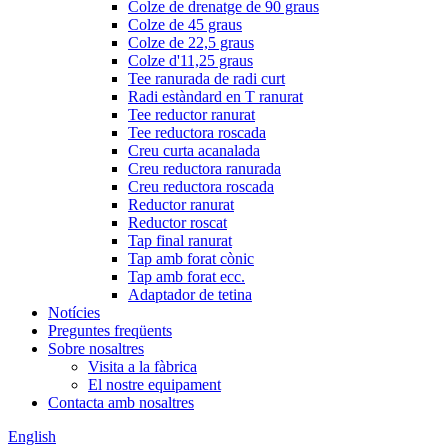
Colze de drenatge de 90 graus
Colze de 45 graus
Colze de 22,5 graus
Colze d'11,25 graus
Tee ranurada de radi curt
Radi estàndard en T ranurat
Tee reductor ranurat
Tee reductora roscada
Creu curta acanalada
Creu reductora ranurada
Creu reductora roscada
Reductor ranurat
Reductor roscat
Tap final ranurat
Tap amb forat cònic
Tap amb forat ecc.
Adaptador de tetina
Notícies
Preguntes freqüents
Sobre nosaltres
Visita a la fàbrica
El nostre equipament
Contacta amb nosaltres
English