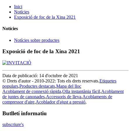
Inici
Notícies
Exposició de foc de la Xina 2021
Notícies
Notícies sobre productes
Exposició de foc de la Xina 2021
Data de publicació: 14 d'octubre de 2021
© Drets d'autor - 2010-2022: Tots els drets reservats.
Etiquetes
populars
,
Productes destacats
,
Mapa del lloc
Acoblament de connexió ràpida
,
Olla instantània fàcil
,
Acoblament
de juntes de canonades
,
Accessoris de lleva
,
Acoblaments de
compressor d'aire
,
Acoblador d'ajust a pressió
,
Butlletí informatiu
subscriure's