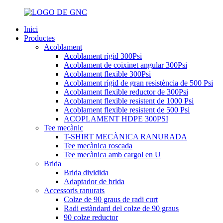
Inici
Productes
Acoblament
Acoblament rígid 300Psi
Acoblament de coixinet angular 300Psi
Acoblament flexible 300Psi
Acoblament rígid de gran resistència de 500 Psi
Acoblament flexible reductor de 300Psi
Acoblament flexible resistent de 1000 Psi
Acoblament flexible resistent de 500 Psi
ACOPLAMENT HDPE 300PSI
Tee mecànic
T-SHIRT MECÀNICA RANURADA
Tee mecànica roscada
Tee mecànica amb cargol en U
Brida
Brida dividida
Adaptador de brida
Accessoris ranurats
Colze de 90 graus de radi curt
Radi estàndard del colze de 90 graus
90 colze reductor