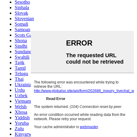
Sesotho
Sinhala
Slovak
Slovenian
Somali
Samoan
Scots Gaelic
Shona
Sindhi
Sundanese
Swahili
Tajik
Tamil
Telugu
Thai
Ukrainian
Urdu
Uzbek
Vietnamese
Welsh
Xhosa
Yiddish
Yoruba
Zulu
Kinyarwanda