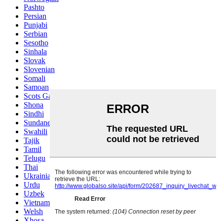
Pashto
Persian
Punjabi
Serbian
Sesotho
Sinhala
Slovak
Slovenian
Somali
Samoan
Scots Gaelic
Shona
Sindhi
Sundanese
Swahili
Tajik
Tamil
Telugu
Thai
Ukrainian
Urdu
Uzbek
Vietnamese
Welsh
Xhosa