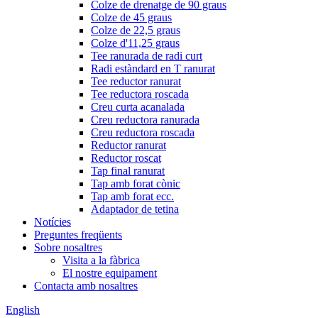
Colze de drenatge de 90 graus
Colze de 45 graus
Colze de 22,5 graus
Colze d'11,25 graus
Tee ranurada de radi curt
Radi estàndard en T ranurat
Tee reductor ranurat
Tee reductora roscada
Creu curta acanalada
Creu reductora ranurada
Creu reductora roscada
Reductor ranurat
Reductor roscat
Tap final ranurat
Tap amb forat cònic
Tap amb forat ecc.
Adaptador de tetina
Notícies
Preguntes freqüents
Sobre nosaltres
Visita a la fàbrica
El nostre equipament
Contacta amb nosaltres
English