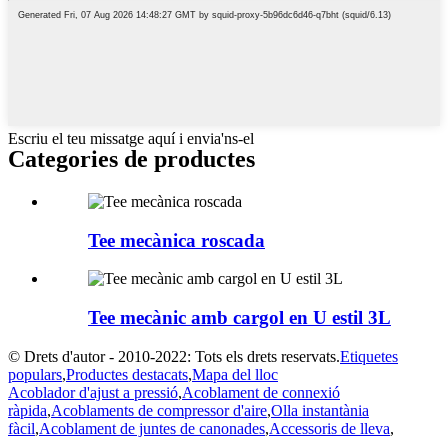
Escriu el teu missatge aquí i envia'ns-el
Categories de productes
Tee mecànica roscada
Tee mecànic amb cargol en U estil 3L
© Drets d'autor - 2010-2022: Tots els drets reservats.
Etiquetes
populars
,
Productes destacats
,
Mapa del lloc
Acoblador d'ajust a pressió
,
Acoblament de connexió
ràpida
,
Acoblaments de compressor d'aire
,
Olla instantània
fàcil
,
Acoblament de juntes de canonades
,
Accessoris de lleva
,