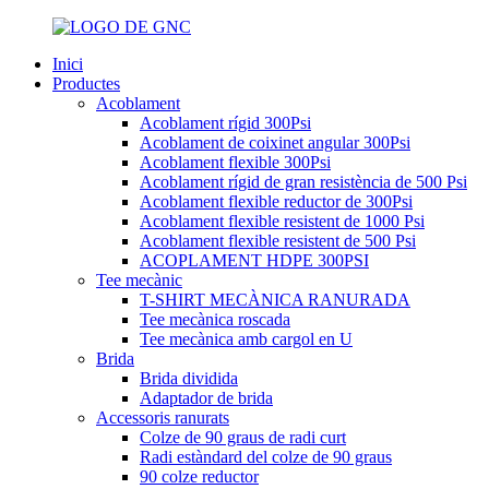
Inici
Productes
Acoblament
Acoblament rígid 300Psi
Acoblament de coixinet angular 300Psi
Acoblament flexible 300Psi
Acoblament rígid de gran resistència de 500 Psi
Acoblament flexible reductor de 300Psi
Acoblament flexible resistent de 1000 Psi
Acoblament flexible resistent de 500 Psi
ACOPLAMENT HDPE 300PSI
Tee mecànic
T-SHIRT MECÀNICA RANURADA
Tee mecànica roscada
Tee mecànica amb cargol en U
Brida
Brida dividida
Adaptador de brida
Accessoris ranurats
Colze de 90 graus de radi curt
Radi estàndard del colze de 90 graus
90 colze reductor