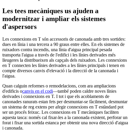
Les tees mecàniques us ajuden a
modernitzar i ampliar els sistemes
d'aspersors
Les connexions en T són accessoris de canonada amb tres sortides:
dues en línia i una tercera a 90 graus entre elles. En els sistemes de
ruixadors contra incendis, una línia d'aigua principal pesada
transporta l'aigua a través de l'edifici i les línies derivades més
lleugeres la distribueixen als capçals dels ruixadors. Les connexions
en T connecten les línies derivades a les línies principals i tenen en
compte diversos canvis d'elevació i la direcció de la canonada i
l'aigua.
Quan calguin reformes o remodelacions, com ara ampliacions
d'edificis o
canvis en el codi
—també poden caldre noves línies
derivades i connexions en T. I tot i que els acoblaments de
canonades ranurats estan fets per desmuntar-se fàcilment, desmuntar
un sistema de reg extens per afegir connexions en T estàndard pot
ser un procés feixuc. Les connexions en T mecàniques faciliten
aquesta tasca: només cal fixar-les a la canonada existent, perforar un
forat i fixar una sortida estanca per obtenir una nova direcció d'aigua
i canonada.