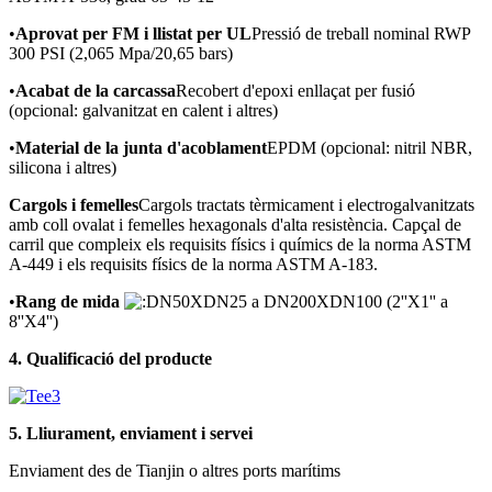
•
Aprovat per FM i llistat per UL
Pressió de treball nominal RWP
300 PSI (2,065 Mpa/20,65 bars)
•
Acabat de la carcassa
Recobert d'epoxi enllaçat per fusió
(opcional: galvanitzat en calent i altres)
•
Material de la junta d'acoblament
EPDM (opcional: nitril NBR,
silicona i altres)
Cargols i femelles
Cargols tractats tèrmicament i electrogalvanitzats
amb coll ovalat i femelles hexagonals d'alta resistència. Capçal de
carril que compleix els requisits físics i químics de la norma ASTM
A-449 i els requisits físics de la norma ASTM A-183.
•
Rang de mida
N50XDN25 a DN200XDN100 (2''X1'' a
8''X4'')
4. Qualificació del producte
5. Lliurament, enviament i servei
Enviament des de Tianjin o altres ports marítims