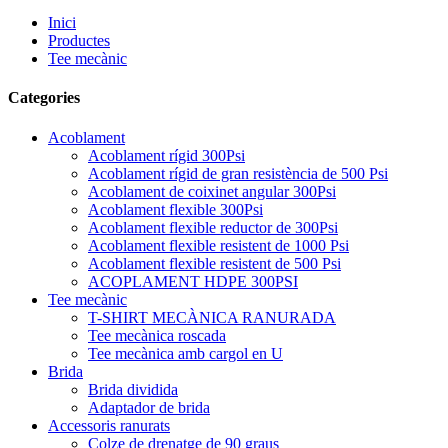
Inici
Productes
Tee mecànic
Categories
Acoblament
Acoblament rígid 300Psi
Acoblament rígid de gran resistència de 500 Psi
Acoblament de coixinet angular 300Psi
Acoblament flexible 300Psi
Acoblament flexible reductor de 300Psi
Acoblament flexible resistent de 1000 Psi
Acoblament flexible resistent de 500 Psi
ACOPLAMENT HDPE 300PSI
Tee mecànic
T-SHIRT MECÀNICA RANURADA
Tee mecànica roscada
Tee mecànica amb cargol en U
Brida
Brida dividida
Adaptador de brida
Accessoris ranurats
Colze de drenatge de 90 graus