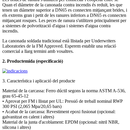
Quan el diàmetre de la canonada contra incendis és reduït, les que
tenen un diàmetre superior a DN65 es connecten mitjançant brides, i
els extrems gran i petit de les ranures inferiors a DN65 es connecten
mitjançant rosques. Les peces de ranura s'utilitzen principalment per
a sistemes de polvorització d'aigua i sistemes d'aigua contra
incendis.
La canonada soldada tradicional està llistada per Underwriters
Laboratories de la FM Approved. Esperem establir una relació
comercial a llarg termini amb vosaltres.
2. Producte
mida (especificació)
3. Característica i aplicació del producte
Material de la carcassa: Ferro dúctil segons la norma ASTM A-536,
grau 65-45-12
• Aprovat per FM i llistat per UL: Pressió de treball nominal RWP
300 PSI (2,065 Mpa/20,65 bars)
• Acabat de la carcassa: Revestiment epoxi fusionat (opcional:
galvanitzat en calent i altres)
Material de la junta d'acoblament: EPDM (opcional: nitril NBR,
silicona i altres)