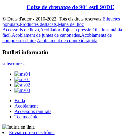
Colze de drenatge de 90° estil 90DE
© Drets d'autor - 2010-2022: Tots els drets reservats.
Etiquetes
populars
,
Productes destacats
,
Mapa del lloc
Accessoris de lleva
,
Acoblador d'ajust a pressió
,
Olla instantània
fàcil
,
Acoblament de juntes de canonades
,
Acoblaments de
compressor d'aire
,
Acoblament de connexió ràpida
,
Butlletí informatiu
subscriure's
Brida
Acoblament
Accessoris ranurats
Tee mecànic
Enviar correu electrònic