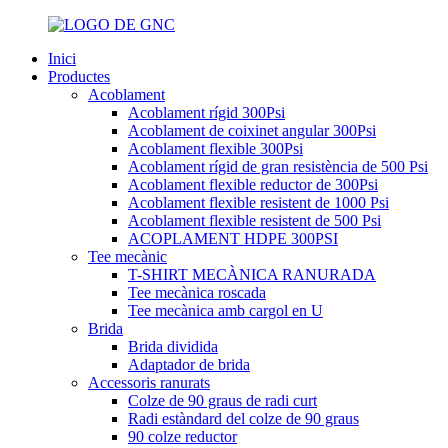
Inici
Productes
Acoblament
Acoblament rígid 300Psi
Acoblament de coixinet angular 300Psi
Acoblament flexible 300Psi
Acoblament rígid de gran resistència de 500 Psi
Acoblament flexible reductor de 300Psi
Acoblament flexible resistent de 1000 Psi
Acoblament flexible resistent de 500 Psi
ACOPLAMENT HDPE 300PSI
Tee mecànic
T-SHIRT MECÀNICA RANURADA
Tee mecànica roscada
Tee mecànica amb cargol en U
Brida
Brida dividida
Adaptador de brida
Accessoris ranurats
Colze de 90 graus de radi curt
Radi estàndard del colze de 90 graus
90 colze reductor