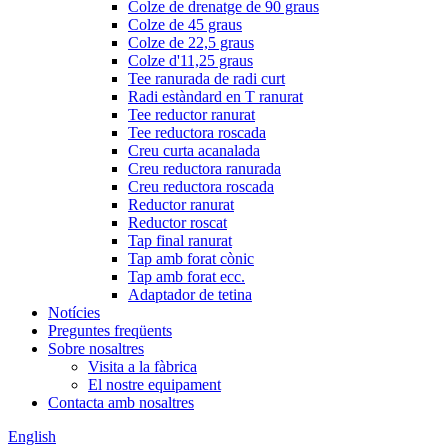
Colze de drenatge de 90 graus
Colze de 45 graus
Colze de 22,5 graus
Colze d'11,25 graus
Tee ranurada de radi curt
Radi estàndard en T ranurat
Tee reductor ranurat
Tee reductora roscada
Creu curta acanalada
Creu reductora ranurada
Creu reductora roscada
Reductor ranurat
Reductor roscat
Tap final ranurat
Tap amb forat cònic
Tap amb forat ecc.
Adaptador de tetina
Notícies
Preguntes freqüents
Sobre nosaltres
Visita a la fàbrica
El nostre equipament
Contacta amb nosaltres
English