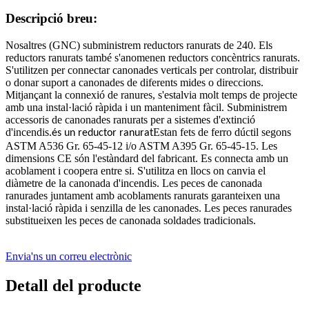
Descripció breu:
Nosaltres (GNC) subministrem reductors ranurats de 240. Els
reductors ranurats també s'anomenen reductors concèntrics ranurats.
S'utilitzen per connectar canonades verticals per controlar, distribuir
o donar suport a canonades de diferents mides o direccions.
Mitjançant la connexió de ranures, s'estalvia molt temps de projecte
amb una instal·lació ràpida i un manteniment fàcil. Subministrem
accessoris de canonades ranurats per a sistemes d'extinció
d'incendis.
Estan fets de ferro dúctil segons
és un reductor ranurat
ASTM A536 Gr. 65-45-12 i/o ASTM A395 Gr. 65-45-15. Les
dimensions CE són l'estàndard del fabricant. Es connecta amb un
acoblament i coopera entre si. S'utilitza en llocs on canvia el
diàmetre de la canonada d'incendis. Les peces de canonada
ranurades juntament amb acoblaments ranurats garanteixen una
instal·lació ràpida i senzilla de les canonades. Les peces ranurades
substitueixen les peces de canonada soldades tradicionals.
Envia'ns un correu electrònic
Detall del producte