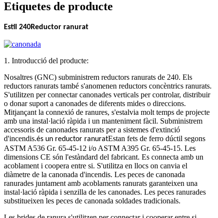
Etiquetes de producte
Estil 240
Reductor ranurat
1. Introducció del producte:
Nosaltres (GNC) subministrem reductors ranurats de 240. Els
reductors ranurats també s'anomenen reductors concèntrics ranurats.
S'utilitzen per connectar canonades verticals per controlar, distribuir
o donar suport a canonades de diferents mides o direccions.
Mitjançant la connexió de ranures, s'estalvia molt temps de projecte
amb una instal·lació ràpida i un manteniment fàcil. Subministrem
accessoris de canonades ranurats per a sistemes d'extinció
d'incendis.
Estan fets de ferro dúctil segons
és un reductor ranurat
ASTM A536 Gr. 65-45-12 i/o ASTM A395 Gr. 65-45-15. Les
dimensions CE són l'estàndard del fabricant. Es connecta amb un
acoblament i coopera entre si. S'utilitza en llocs on canvia el
diàmetre de la canonada d'incendis. Les peces de canonada
ranurades juntament amb acoblaments ranurats garanteixen una
instal·lació ràpida i senzilla de les canonades. Les peces ranurades
substitueixen les peces de canonada soldades tradicionals.
Les brides de ranura s'utilitzen per connectar i cooperar entre si.