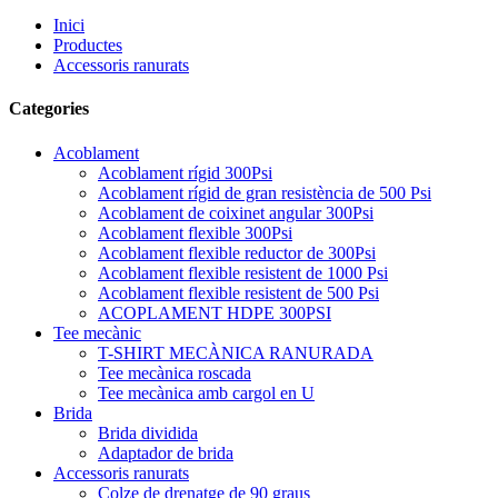
Inici
Productes
Accessoris ranurats
Categories
Acoblament
Acoblament rígid 300Psi
Acoblament rígid de gran resistència de 500 Psi
Acoblament de coixinet angular 300Psi
Acoblament flexible 300Psi
Acoblament flexible reductor de 300Psi
Acoblament flexible resistent de 1000 Psi
Acoblament flexible resistent de 500 Psi
ACOPLAMENT HDPE 300PSI
Tee mecànic
T-SHIRT MECÀNICA RANURADA
Tee mecànica roscada
Tee mecànica amb cargol en U
Brida
Brida dividida
Adaptador de brida
Accessoris ranurats
Colze de drenatge de 90 graus