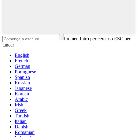
Premeu Intro per cercar o ESC per
tancar
English
French
German
Portuguese
Spanish
Russian
Japanese
Korean
Arabic
Irish
Greek
Turkish
Italian
Danish
Romanian