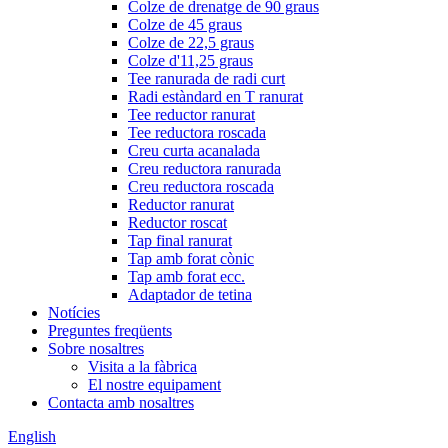
Colze de drenatge de 90 graus
Colze de 45 graus
Colze de 22,5 graus
Colze d'11,25 graus
Tee ranurada de radi curt
Radi estàndard en T ranurat
Tee reductor ranurat
Tee reductora roscada
Creu curta acanalada
Creu reductora ranurada
Creu reductora roscada
Reductor ranurat
Reductor roscat
Tap final ranurat
Tap amb forat cònic
Tap amb forat ecc.
Adaptador de tetina
Notícies
Preguntes freqüents
Sobre nosaltres
Visita a la fàbrica
El nostre equipament
Contacta amb nosaltres
English