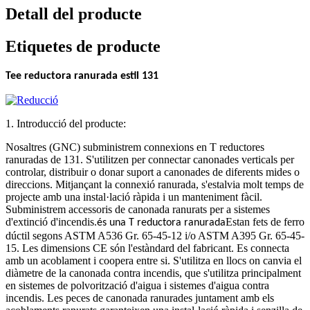
Detall del producte
Etiquetes de producte
Tee reductora ranurada estil 131
1. Introducció del producte:
Nosaltres (GNC) subministrem connexions en T reductores
ranuradas de 131. S'utilitzen per connectar canonades verticals per
controlar, distribuir o donar suport a canonades de diferents mides o
direccions. Mitjançant la connexió ranurada, s'estalvia molt temps de
projecte amb una instal·lació ràpida i un manteniment fàcil.
Subministrem accessoris de canonada ranurats per a sistemes
d'extinció d'incendis.
Estan fets de ferro
és una T reductora ranurada
dúctil segons ASTM A536 Gr. 65-45-12 i/o ASTM A395 Gr. 65-45-
15. Les dimensions CE són l'estàndard del fabricant. Es connecta
amb un acoblament i coopera entre si. S'utilitza en llocs on canvia el
diàmetre de la canonada contra incendis, que s'utilitza principalment
en sistemes de polvorització d'aigua i sistemes d'aigua contra
incendis. Les peces de canonada ranurades juntament amb els