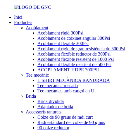
Inici
Productes
Acoblament
Acoblament rígid 300Psi
Acoblament de coixinet angular 300Psi
Acoblament flexible 300Psi
Acoblament rígid de gran resistència de 500 Psi
Acoblament flexible reductor de 300Psi
Acoblament flexible resistent de 1000 Psi
Acoblament flexible resistent de 500 Psi
ACOPLAMENT HDPE 300PSI
Tee mecànic
T-SHIRT MECÀNICA RANURADA
Tee mecànica roscada
Tee mecànica amb cargol en U
Brida
Brida dividida
Adaptador de brida
Accessoris ranurats
Colze de 90 graus de radi curt
Radi estàndard del colze de 90 graus
90 colze reductor