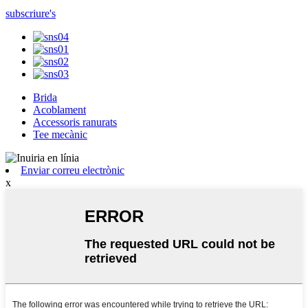
subscriure's
Brida
Acoblament
Accessoris ranurats
Tee mecànic
Enviar correu electrònic
x