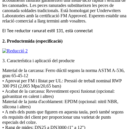
acoblaments ranurats garanteixen una instal·lació ràpida i senzilla de
les canonades. Les peces ranurades substitueixen les peces de
canonada soldades tradicionals. Està homologat per Underwriters
Laboratories amb la certificació FM Approved. Esperem establir una
relació comercial a llarg termini amb vosaltres.
El Tee reductor ranurat estil 131, està connectat
2. Producte
mida (especificació)
3. Característica i aplicació del producte
Material de la carcassa: Ferro dúctil segons la norma ASTM A-536,
grau 65-45-12
• Aprovat per FM i llistat per UL: Pressió de treball nominal RWP
300 PSI (2,065 Mpa/20,65 bars)
• Acabat de la carcassa: Revestiment epoxi fusionat (opcional:
galvanitzat en calent i altres)
Material de la junta d'acoblament: EPDM (opcional: nitril NBR,
silicona i altres)
• A més dels punts que figuren en aquesta taula, però també segons
els requisits del client per proporcionar una varietat de punts
especials del colze.
• Rang de mides: DN25 a DN3000 (1'' a 12'')