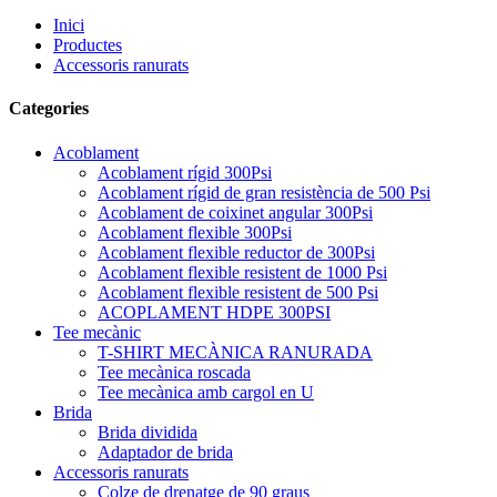
Inici
Productes
Accessoris ranurats
Categories
Acoblament
Acoblament rígid 300Psi
Acoblament rígid de gran resistència de 500 Psi
Acoblament de coixinet angular 300Psi
Acoblament flexible 300Psi
Acoblament flexible reductor de 300Psi
Acoblament flexible resistent de 1000 Psi
Acoblament flexible resistent de 500 Psi
ACOPLAMENT HDPE 300PSI
Tee mecànic
T-SHIRT MECÀNICA RANURADA
Tee mecànica roscada
Tee mecànica amb cargol en U
Brida
Brida dividida
Adaptador de brida
Accessoris ranurats
Colze de drenatge de 90 graus