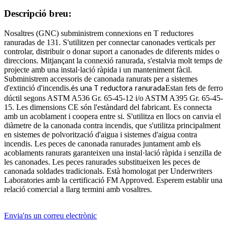
Descripció breu:
Nosaltres (GNC) subministrem connexions en T reductores
ranuradas de 131. S'utilitzen per connectar canonades verticals per
controlar, distribuir o donar suport a canonades de diferents mides o
direccions. Mitjançant la connexió ranurada, s'estalvia molt temps de
projecte amb una instal·lació ràpida i un manteniment fàcil.
Subministrem accessoris de canonada ranurats per a sistemes
d'extinció d'incendis.
Estan fets de ferro
és una T reductora ranurada
dúctil segons ASTM A536 Gr. 65-45-12 i/o ASTM A395 Gr. 65-45-
15. Les dimensions CE són l'estàndard del fabricant. Es connecta
amb un acoblament i coopera entre si. S'utilitza en llocs on canvia el
diàmetre de la canonada contra incendis, que s'utilitza principalment
en sistemes de polvorització d'aigua i sistemes d'aigua contra
incendis. Les peces de canonada ranurades juntament amb els
acoblaments ranurats garanteixen una instal·lació ràpida i senzilla de
les canonades. Les peces ranurades substitueixen les peces de
canonada soldades tradicionals. Està homologat per Underwriters
Laboratories amb la certificació FM Approved. Esperem establir una
relació comercial a llarg termini amb vosaltres.
Envia'ns un correu electrònic