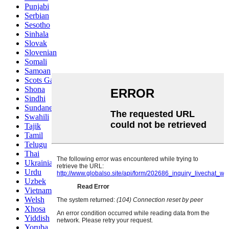
Punjabi
Serbian
Sesotho
Sinhala
Slovak
Slovenian
Somali
Samoan
Scots Gaelic
Shona
Sindhi
Sundanese
Swahili
Tajik
Tamil
Telugu
Thai
Ukrainian
Urdu
Uzbek
Vietnamese
Welsh
Xhosa
Yiddish
Yoruba